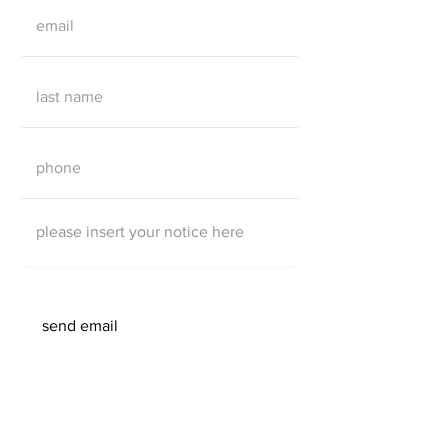
send email
© G.A. Pfretzschner