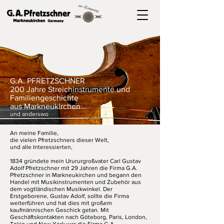
G.A. PFRETZSCHNER
200 Jahre Streichinstrumente und
Familiengeschichte
aus Markneukirchen
und anderswo
An meine Familie,
die vielen Pfretzschners dieser Welt,
und alle Interessierten,
1834 gründete mein Urururgroßvater Carl Gustav
Adolf Pfretzschner mit 29 Jahren die Firma G.A.
Pfretzschner in Markneukirchen und begann den
Handel mit Musikinstrumenten und Zubehör aus
dem vogtländischen Musikwinkel. Der
Erstgeborene, Gustav Adolf, sollte die Firma
weiterführen und hat dies mit großem
kaufmännischen Geschick getan. Mit
Geschäftskontakten nach Göteborg, Paris, London,