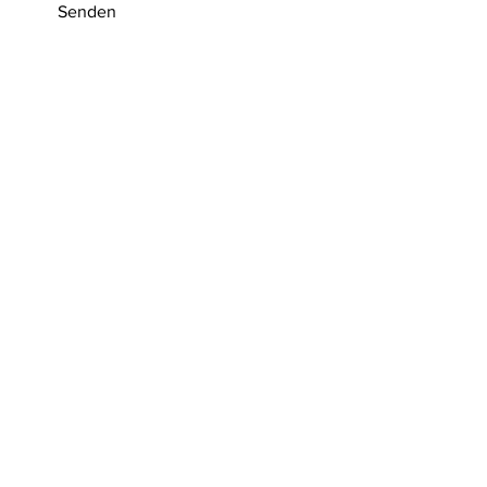
Senden
© G.A. Pfretzschner
- Impressum